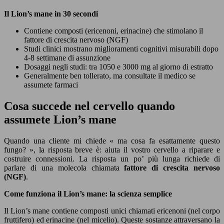
Il Lion’s mane in 30 secondi
Contiene composti (ericenoni, erinacine) che stimolano il
fattore di crescita nervoso (NGF)
Studi clinici mostrano miglioramenti cognitivi misurabili dopo
4-8 settimane di assunzione
Dosaggi negli studi: tra 1050 e 3000 mg al giorno di estratto
Generalmente ben tollerato, ma consultate il medico se
assumete farmaci
Cosa succede nel cervello quando
assumete Lion’s mane
Quando una cliente mi chiede « ma cosa fa esattamente questo
fungo? », la risposta breve è: aiuta il vostro cervello a riparare e
costruire connessioni. La risposta un po’ più lunga richiede di
parlare di una molecola chiamata
fattore di crescita nervoso
(NGF)
.
Come funziona il Lion’s mane: la scienza semplice
Il Lion’s mane contiene composti unici chiamati ericenoni (nel corpo
fruttifero) ed erinacine (nel micelio). Queste sostanze attraversano la