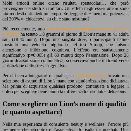
Molti articoli online citano risultati spettacolari… che però
provengono da studi su roditori. Gli effetti negli esseri umani sono
più modesti e richiedono tempo. Se leggete di « memoria potenziata
del 300% », chiedetevi: su chi è stato misurato?
Più recentemente, uno
studio clinico in doppio cieco del 2023 su
Nutrients
ha testato 1,8 grammi al giorno di Lion’s mane su 41 adulti
sani (18-45 anni). Dopo una singola dose, i partecipanti hanno
mostrato una velocità migliorata nel test Stroop, che misura
attenzione e inibizione cognitiva. L’effetto era statisticamente
significativo (p=0.005) già 60 minuti dopo l’assunzione. Dopo 28
giorni di assunzione continuativa, si osservava anche un trend verso
la riduzione dello stress soggettivo.
Per chi cerca integratori di qualità, su
frenchmush.com
trovate una
selezione di estratti di Lion’s mane con standardizzazione dichiarata.
Ma prima di acquistare qualsiasi prodotto, continuate a leggere: i
criteri per scegliere bene fanno la differenza tra risultati e delusione.
Come scegliere un Lion’s mane di qualità
(e quanto aspettare)
Nella mia esperienza di consulente beauty e wellness, l’errore più
frequente che riscontro è l’aspettativa di risultati immediati. Una