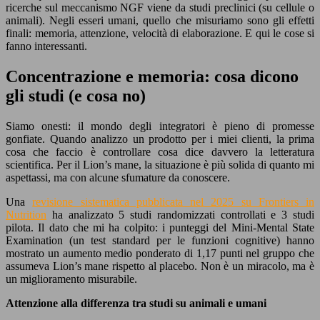
ricerche sul meccanismo NGF viene da studi preclinici (su cellule o
animali). Negli esseri umani, quello che misuriamo sono gli effetti
finali: memoria, attenzione, velocità di elaborazione. E qui le cose si
fanno interessanti.
Concentrazione e memoria: cosa dicono
gli studi (e cosa no)
Siamo onesti: il mondo degli integratori è pieno di promesse
gonfiate. Quando analizzo un prodotto per i miei clienti, la prima
cosa che faccio è controllare cosa dice davvero la letteratura
scientifica. Per il Lion’s mane, la situazione è più solida di quanto mi
aspettassi, ma con alcune sfumature da conoscere.
Una
revisione sistematica pubblicata nel 2025 su Frontiers in
Nutrition
ha analizzato 5 studi randomizzati controllati e 3 studi
pilota. Il dato che mi ha colpito: i punteggi del Mini-Mental State
Examination (un test standard per le funzioni cognitive) hanno
mostrato un aumento medio ponderato di 1,17 punti nel gruppo che
assumeva Lion’s mane rispetto al placebo. Non è un miracolo, ma è
un miglioramento misurabile.
Attenzione alla differenza tra studi su animali e umani