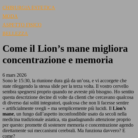
CHIRURGIA ESTETICA
MODA
ASPETTO FISICO
BELLEZZA
Come il Lion’s mane migliora
concentrazione e memoria
6 mars 2026
Sono le 15:30, la riunione dura già da un’ora, e vi accorgete che
state rileggendo la stessa slide per la terza volta. Il vostro cervello
sembra spegnersi proprio quando ne avreste più bisogno. Ho sentito
questa descrizione decine di volte da clienti che cercavano qualcosa
di diverso dai soliti integratori, qualcosa che non li facesse sentire
« artificialmente svegli » ma semplicemente più lucidi. Il
Lion’s
mane
, un fungo dall’aspetto inconfondibile usato da secoli nella
medicina tradizionale asiatica, sta guadagnando attenzione proprio
per questo: promette di sostenere memoria e concentrazione agendo
direttamente sui meccanismi cerebrali. Ma funziona davvero? E
come?