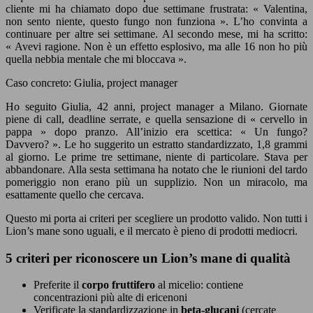
cliente mi ha chiamato dopo due settimane frustrata: « Valentina,
non sento niente, questo fungo non funziona ». L’ho convinta a
continuare per altre sei settimane. Al secondo mese, mi ha scritto:
« Avevi ragione. Non è un effetto esplosivo, ma alle 16 non ho più
quella nebbia mentale che mi bloccava ».
Caso concreto: Giulia, project manager
Ho seguito Giulia, 42 anni, project manager a Milano. Giornate
piene di call, deadline serrate, e quella sensazione di « cervello in
pappa » dopo pranzo. All’inizio era scettica: « Un fungo?
Davvero? ». Le ho suggerito un estratto standardizzato, 1,8 grammi
al giorno. Le prime tre settimane, niente di particolare. Stava per
abbandonare. Alla sesta settimana ha notato che le riunioni del tardo
pomeriggio non erano più un supplizio. Non un miracolo, ma
esattamente quello che cercava.
Questo mi porta ai criteri per scegliere un prodotto valido. Non tutti i
Lion’s mane sono uguali, e il mercato è pieno di prodotti mediocri.
5 criteri per riconoscere un Lion’s mane di qualità
Preferite il
corpo fruttifero
al micelio: contiene
concentrazioni più alte di ericenoni
Verificate la standardizzazione in
beta-glucani
(cercate